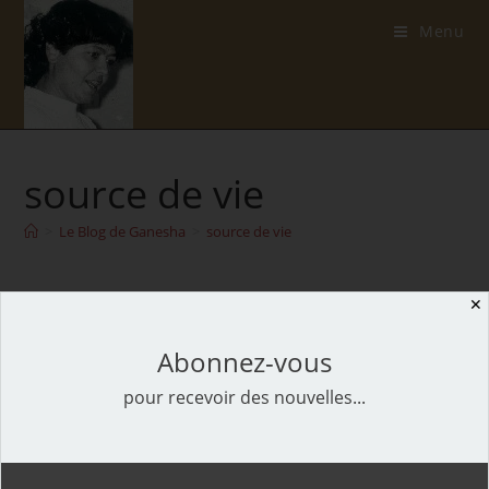
Skip
Menu
to
content
source de vie
>
Le Blog de Ganesha
>
source de vie
✕
Abonnez-vous
Les 7 éléments-clés pour être en bonne santé
pour recevoir des nouvelles...
et plein d’énergie
Les sept éléments-clés pour être en bonne santé et
plein d'énergie…