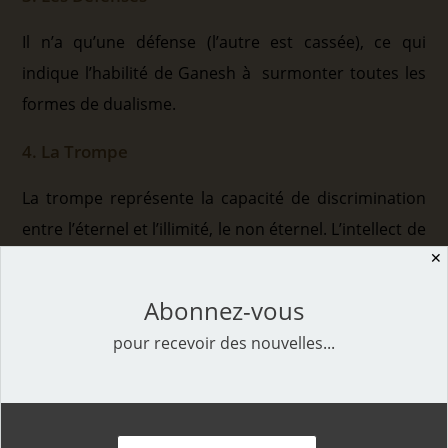
Il n’a qu’une défense (l’autre est cassée), ce qui
indique l’habilité de Ganesh à surmonter toutes les
formes de dualisme.
4. La Trompe
La trompe représente la capacité de discrimination
entre l’éternel et l’illimité, le non éternel. L’intellect de
l’homme commun est toujours prisonnier entre les
✕
paires d’opposés (les défenses) ; le Sage n’est plus
Abonnez-vous
affecté par ces paires d’opposés (froid – chaleur,
pour recevoir des nouvelles...
plaisir – douleur, joie – tristesse, etc.), car il a atteint
un état d’impartialité (représenté par une des
défenses cassée).
Le Sage n’oublie jamais sa vraie nature (mémoire