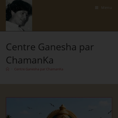
Skip
Menu
to
content
Centre Ganesha par
ChamanKa
>
Centre Ganesha par ChamanKa